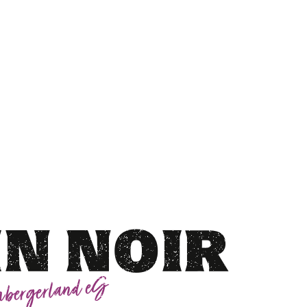
IN NOIR
bergerland eG