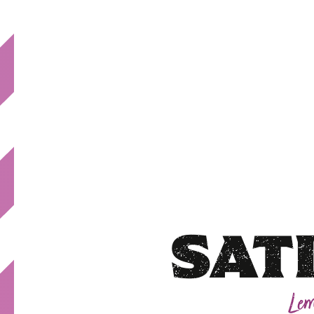
SAT
Lem