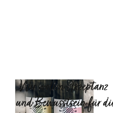
„Wir wollen Akzeptanz
und Bewusstsein für di