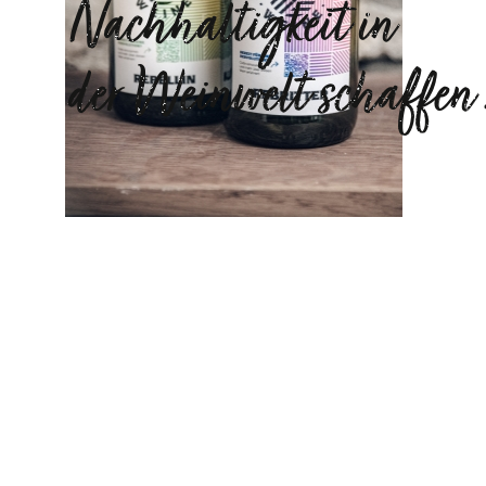
Nachhaltigkeit in
der Weinwelt schaffen !
— ZUKUNFTSWEINE