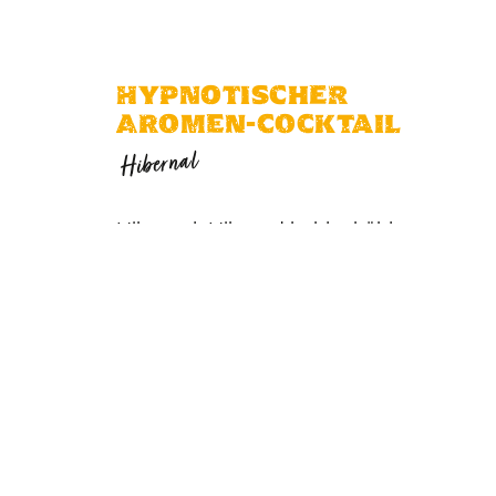
HYPNOTISCHER
AROMEN-COCKTAIL
Hibernal
Hibernal: Hib und kuhl – kühl
und frech – saftig und exotisch
– Grapefrucht und Pfirsich… Die
Reihe ließe sich endlos
fortsetzen, wenn man sich in
dem hypnotischen
„Aromencocktail“ verliert, den
uns der Hibernal ganz
unverblümt unter die Nase