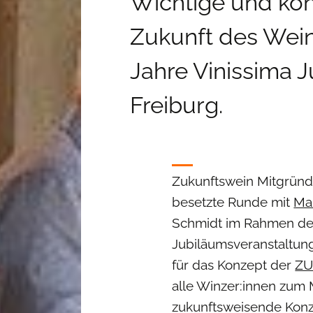
Wichtige und kon
Zukunft des Wei
Jahre Vinissima 
Freiburg.
Zukunftswein Mitgründ
besetzte Runde mit
Mar
Schmidt im Rahmen der
Jubiläumsveranstaltung
für das Konzept der
ZU
alle Winzer:innen zum
zukunftsweisende Konze